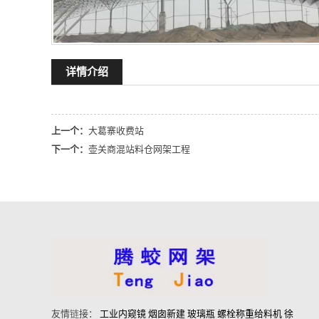
详情介绍
上一个：
大葛寨收费站
下一个：
壶关商混站料仓网架工程
友情
链
接：
工业内窥镜
烟囱新建
玻璃瓶
螺栓称重给料机
徐