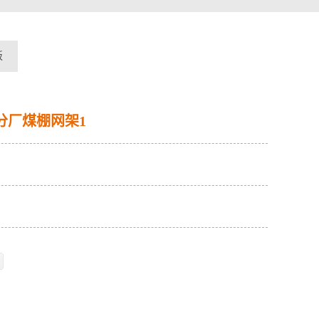
板
分厂煤棚网架1