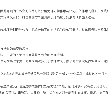
此穹顶的立体空间作用可以分解为环向箍作用与径向拱的作用的叠加。在接近
方式沿其仅有的一维自由度方向顶升到设计高度，完成穹顶的施工过程。
地顶升到设计位置，把这种施工的方法称为整体顶升法。整体提升法与整体
方法称为高空散装法。
法，拼装的关键技术问题是各节点的坐标控制。
元在高空总拼。而全支架法多用于散件拼装，除了高空及现场作业量大，这
轨道上这些条状单元然后从一端滑移到另一端，***位后总拼成整体的一种方
至高空设计位置总拼成整体的安装方法***是分条（分块）安装法，其也可
重机的负荷能力来决定。因其条（块）状单元大部分是在地面焊接、拼装、高空