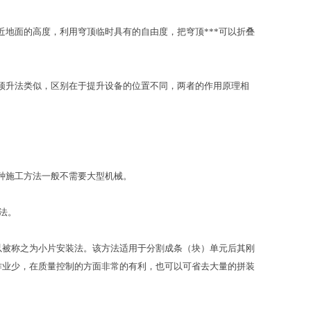
地面的高度，利用穹顶临时具有的自由度，把穹顶***可以折叠
顶升法类似，区别在于提升设备的位置不同，两者的作用原理相
种施工方法一般不需要大型机械。
法。
以被称之为小片安装法。该方法适用于分割成条（块）单元后其刚
作业少，在质量控制的方面非常的有利，也可以可省去大量的拼装