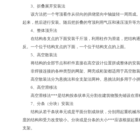
3、折叠展开安装法
该方法把一个穹顶看作从径向的拱绕竖向中轴旋转一周而成。因
起来，然后进行安装。随后把折叠的穹顶利用气压和液压顶升等
4、整体顶升法
在结构各支点的下面安装千斤顶，利用柱作为滑道，把结构逐步
反。一个位于结构支点的下面，一个位于结构支点的上面。
5、高空散装法
将结构的全部节点和杆件直接在高空设计位置拼成整体的安装
非焊接连接的各种类型的网架、网壳或桁架都适用于高空散装
高空散装法分为悬挑法和全支架法两种。悬挑法则多用于小拼单
6、高空滑移法
高空滑移法***是结构按条状单元分割在建筑物预先铺设在滑移
7、分条（分块）安装法
结构从若干条状单元或是平面分割成块状，分别用起重机械吊装
度的结构和受力改变较小。分块或是分条的大小***应该根据起
支架。