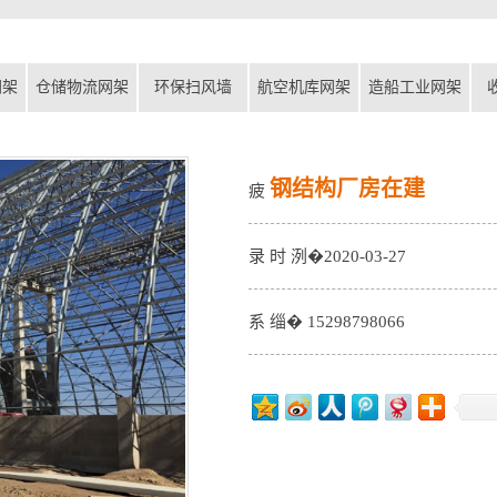
网架
仓储物流网架
环保扫风墙
航空机库网架
造船工业网架
钢结构厂房在建
疲
录 时 洌�2020-03-27
系 缁� 15298798066