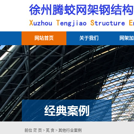
网站首页
关于我们
网架加
前位 茫
页
>
芄 贪
>
其他行业案例