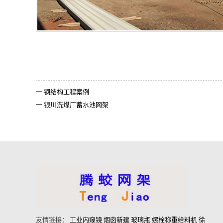
一
钢结构工程案例
一
银川洗煤厂蓄水池网架
友情
链
接：
工业内窥镜
烟囱新建
玻璃瓶
螺栓称重给料机
徐